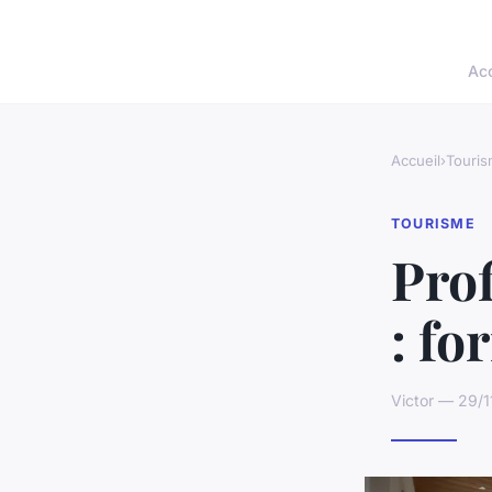
Acc
Accueil
›
Touri
TOURISME
Prof
: fo
Victor — 29/1