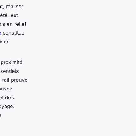
t, réaliser
été, est
s en relief
e
constitue
ser.
 proximité
sentiels
 fait preuve
pouvez
 et des
oyage.
s