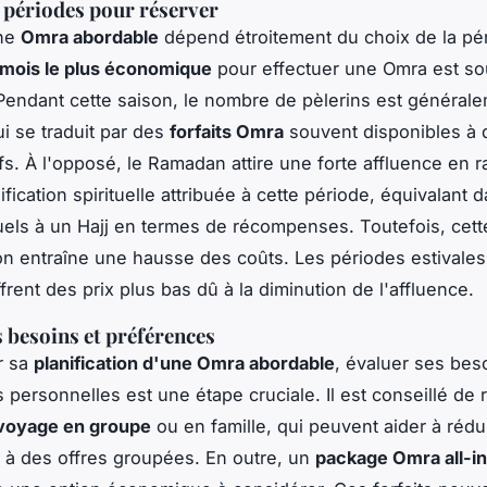
 périodes pour réserver
une
Omra abordable
dépend étroitement du choix de la pé
mois le plus économique
pour effectuer une Omra est so
Pendant cette saison, le nombre de pèlerins est général
ui se traduit par des
forfaits Omra
souvent disponibles à d
ifs. À l'opposé, le Ramadan attire une forte affluence en r
fication spirituelle attribuée à cette période, équivalant 
ituels à un Hajj en termes de récompenses. Toutefois, cet
on entraîne une hausse des coûts. Les périodes estivales
rent des prix plus bas dû à la diminution de l'affluence.
s besoins et préférences
r sa
planification d'une Omra abordable
, évaluer ses bes
 personnelles est une étape cruciale. Il est conseillé de r
 voyage en groupe
ou en famille, qui peuvent aider à rédu
 à des offres groupées. En outre, un
package Omra all-in