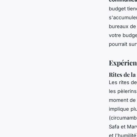
budget tie
s'accumuler
bureaux de 
votre budge
pourrait su
Expérien
Rites de la
Les
rites d
les pèlerin
moment de l
implique plu
(circumambu
Safa et Mar
et l'humilit