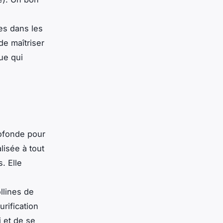
es dans les
e maîtriser
ue qui
rofonde pour
lisée à tout
. Elle
llines de
rification
i
et de se