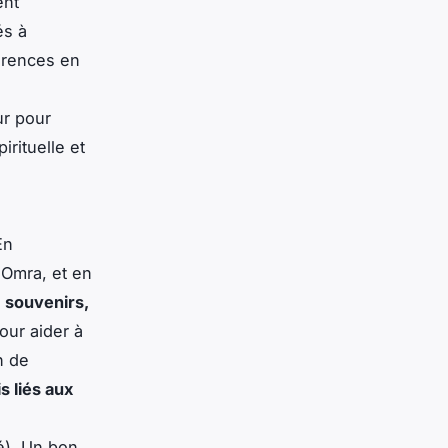
ent
és à
érences en
ur pour
irituelle et
En
 Omra, et en
, souvenirs,
our aider à
n de
is liés aux
é). Un bon