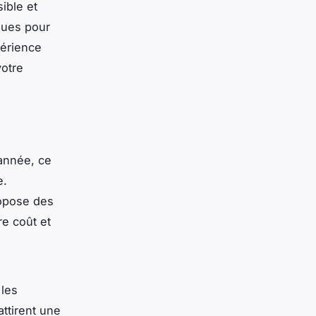
ible et
ques pour
périence
votre
'année, ce
e.
opose des
re coût et
 les
ttirent une