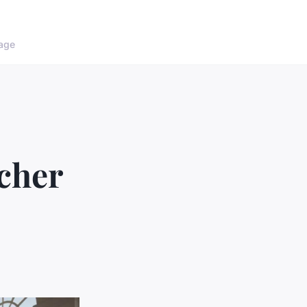
age
 cher