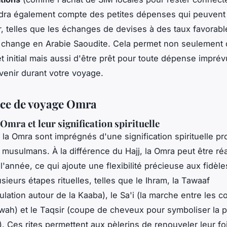
ndra également compte des petites dépenses qui peuvent
, telles que les échanges de devises à des taux favorabl
change en Arabie Saoudite. Cela permet non seulement d
t initial mais aussi d'être prêt pour toute dépense imprév
rvenir durant votre voyage.
ce de voyage Omra
 Omra et leur signification spirituelle
e la Omra
sont imprégnés d'une signification spirituelle p
s musulmans. À la différence du Hajj, la Omra peut être réa
'année, ce qui ajoute une flexibilité précieuse aux fidèles
sieurs étapes rituelles, telles que le Ihram, la Tawaaf
lation autour de la Kaaba), le Sa'i (la marche entre les co
wah) et le Taqsir (coupe de cheveux pour symboliser la pu
é). Ces rites permettent aux pèlerins de
renouveler leur fo