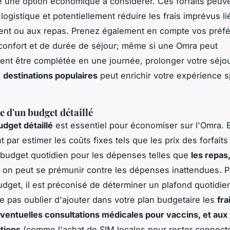
re une option économique à considérer. Ces forfaits peuv
a logistique et potentiellement réduire les frais imprévus li
ent ou aux repas. Prenez également en compte vos préf
confort et de durée de séjour; même si une Omra peut
nt être complétée en une journée, prolonger votre séjo
s
destinations populaires
peut enrichir votre expérience sp
 d'un budget détaillé
udget détaillé
est essentiel pour économiser sur l'Omra. 
par estimer les coûts fixes tels que les prix des forfaits
 budget quotidien pour les dépenses telles que
les repas
, on peut se prémunir contre les dépenses inattendues. P
udget, il est préconisé de déterminer un plafond quotidie
 pas oublier d'ajouter dans votre plan budgetaire les
fra
éventuelles consultations médicales pour vaccins, et aux
tions
(comme l'achat de SIM locales pour rester connect