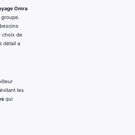
oyage Omra
 groupe.
 besoins
e choix de
 détail a
illeur
évitant les
es
qui