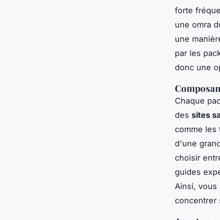
forte fréque
une omra du
une manière
par les pa
donc une op
Composant
Chaque pac
des
sites s
comme les t
d'une grand
choisir ent
guides expé
Ainsi, vous
concentrer 