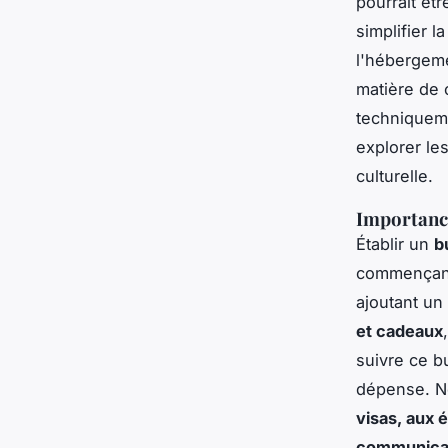
pourrait êt
simplifier l
l'hébergem
matière de 
techniqueme
explorer le
culturelle.
Importance
Établir un
b
commençant 
ajoutant un
et cadeaux
suivre ce b
dépense. Ne
visas, aux 
communica