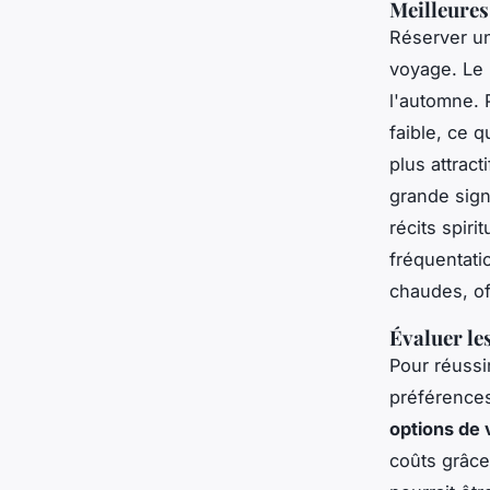
Meilleures
Réserver 
voyage. Le
l'automne. 
faible, ce q
plus attract
grande signi
récits spir
fréquentati
chaudes, off
Évaluer le
Pour réussi
préférences
options de
coûts grâce