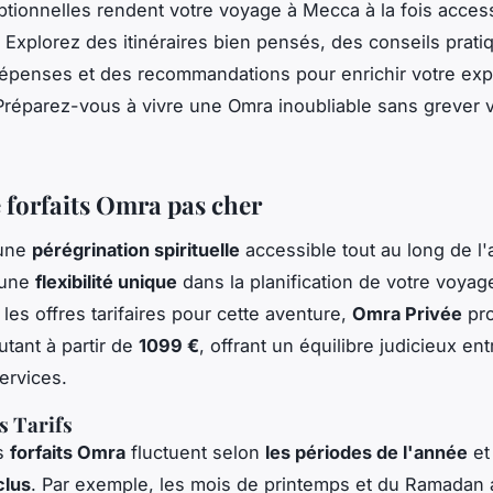
ptionnelles rendent votre voyage à Mecca à la fois access
Explorez des itinéraires bien pensés, des conseils prati
épenses et des recommandations pour enrichir votre ex
. Préparez-vous à vivre une Omra inoubliable sans grever 
e forfaits Omra pas cher
 une
pérégrination spirituelle
accessible tout au long de l
 une
flexibilité unique
dans la planification de votre voyag
les offres tarifaires pour cette aventure,
Omra Privée
pr
utant à partir de
1099 €
, offrant un équilibre judicieux ent
ervices.
s Tarifs
es
forfaits Omra
fluctuent selon
les périodes de l'année
et
clus
. Par exemple, les mois de printemps et du Ramadan a