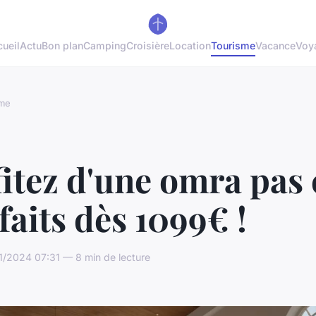
ueil
Actu
Bon plan
Camping
Croisière
Location
Tourisme
Vacance
Voy
sme
itez d'une omra pas
rfaits dès 1099€ !
1/2024 07:31 — 8 min de lecture