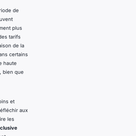
riode de
uvent
ement plus
es tarifs
aison de la
dans certains
te haute
, bien que
oins et
éfléchir aux
ire les
clusive