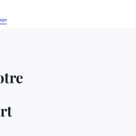
age
otre
rt