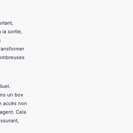
rtant,
 la sortie,
s
transformer
 nombreuses
duel.
ans un box
un accès non
 agent. Cela
assurant,