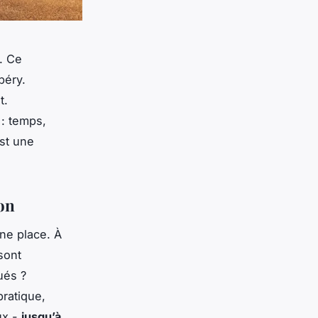
. Ce
péry.
t.
 : temps,
est une
yon
une place. À
sont
ués ?
pratique,
ux -
jusqu’à