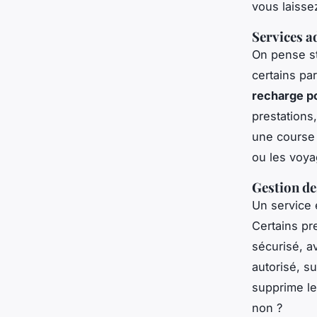
vous laissez
Services a
On pense st
certains pa
recharge po
prestations
une course 
ou les voya
Gestion de
Un service 
Certains pr
sécurisé, a
autorisé, s
supprime le
non ?