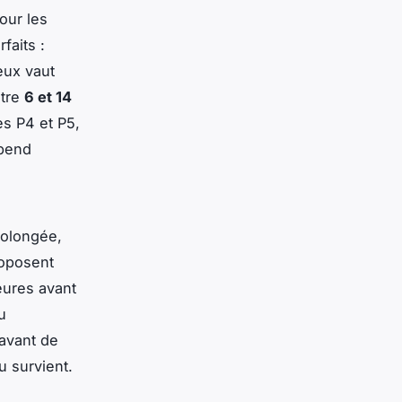
our les
faits :
eux vaut
ntre
6 et 14
s P4 et P5,
épend
rolongée,
roposent
eures avant
u
 avant de
u survient.