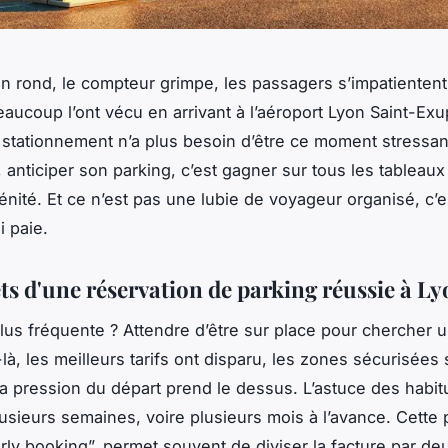
n rond, le compteur grimpe, les passagers s’impatientent
eaucoup l’ont vécu en arrivant à l’aéroport Lyon Saint-Exu
e stationnement n’a plus besoin d’être ce moment stressan
 anticiper son parking, c’est gagner sur tous les tableaux
énité. Et ce n’est pas une lubie de voyageur organisé, c’
i paie.
ts d'une réservation de parking réussie à L
 plus fréquente ? Attendre d’être sur place pour chercher 
à, les meilleurs tarifs ont disparu, les zones sécurisées 
 la pression du départ prend le dessus. L’astuce des habit
usieurs semaines, voire plusieurs mois à l’avance. Cette 
rly booking”, permet souvent de diviser la facture par de