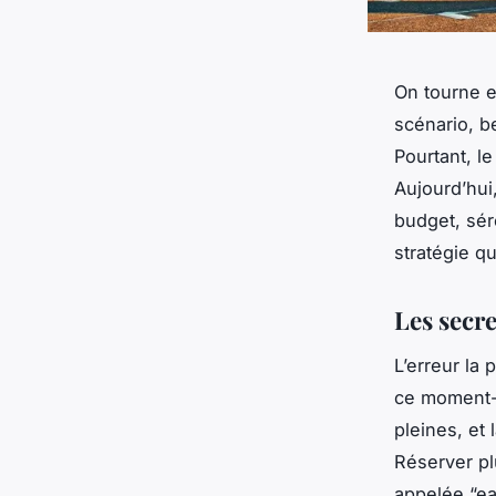
On tourne e
scénario, b
Pourtant, l
Aujourd’hui,
budget, sér
stratégie qu
Les secre
L’erreur la
ce moment-l
pleines, et
Réserver pl
appelée “ea