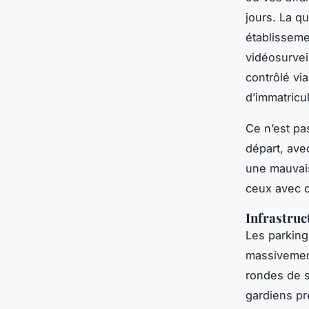
jours. La qu
établisseme
vidéosurvei
contrôlé vi
d’immatricul
Ce n’est pas
départ, avec
une mauvais
ceux avec d
Infrastruc
Les parkings
massivement
rondes de s
gardiens pr