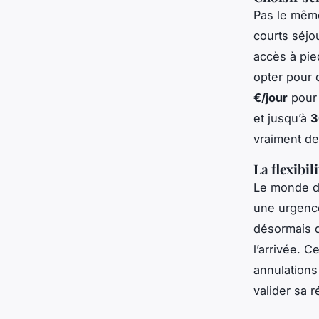
Pas le même
courts séjo
accès à pie
opter pour 
€/jour
pour 
et jusqu’à
3
vraiment de 
La flexibil
Le monde du
une urgenc
désormais d
l’arrivée. 
annulations
valider sa r