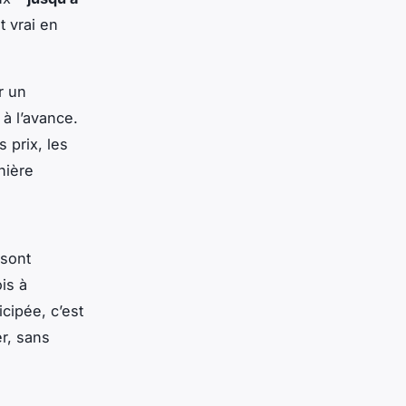
t vrai en
r un
 à l’avance.
 prix, les
nière
 sont
is à
cipée, c’est
r, sans