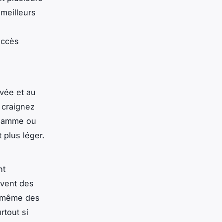
 meilleurs
accès
ivée et au
s craignez
e gamme ou
 plus léger.
nt
uvent des
is même des
rtout si