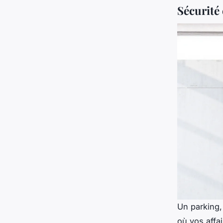
Sécurité 
Un parking,
où vos affa