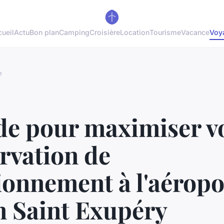
ueil
Actu
Bon plan
Camping
Croisière
Location
Tourisme
Vacance
Voy
e
de pour maximiser v
rvation de
ionnement à l'aéropo
n Saint Exupéry