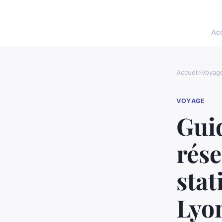
Acc
Accueil
›
Voyag
VOYAGE
Gui
rése
stat
Lyo