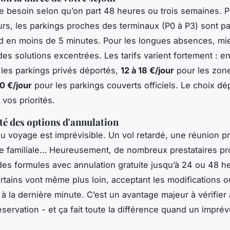
 besoin selon qu’on part 48 heures ou trois semaines. P
urs, les parkings proches des terminaux (P0 à P3) sont par
d en moins de 5 minutes. Pour les longues absences, mi
des solutions excentrées. Les tarifs varient fortement : e
les parkings privés déportés,
12 à 18 €/jour
pour les zone
0 €/jour
pour les parkings couverts officiels. Le choix d
vos priorités.
ité des options d'annulation
 voyage est imprévisible. Un vol retardé, une réunion p
e familiale… Heureusement, de nombreux prestataires p
es formules avec annulation gratuite jusqu’à 24 ou 48 h
Certains vont même plus loin, acceptant les modifications o
 à la dernière minute. C’est un avantage majeur à vérifier
éservation - et ça fait toute la différence quand un imprév