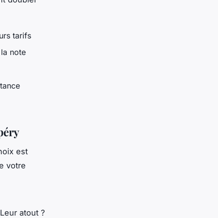
rs tarifs
 la note
stance
péry
hoix est
e votre
Leur atout ?