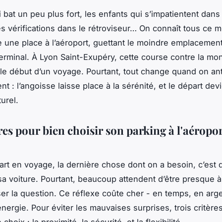
bat un peu plus fort, les enfants qui s’impatientent dans 
es vérifications dans le rétroviseur… On connaît tous ce
e une place à l’aéroport, guettant le moindre emplacement
erminal. À Lyon Saint-Exupéry, cette course contre la mo
 le début d’un voyage. Pourtant, tout change quand on an
t : l’angoisse laisse place à la sérénité, et le départ devi
urel.
res pour bien choisir son parking à l'aéropor
rt en voyage, la dernière chose dont on a besoin, c’est 
sa voiture. Pourtant, beaucoup attendent d’être presque à 
er la question. Ce réflexe coûte cher - en temps, en arge
nergie. Pour éviter les mauvaises surprises, trois critère
choix : la proximité, la sécurité, et la flexibilité.