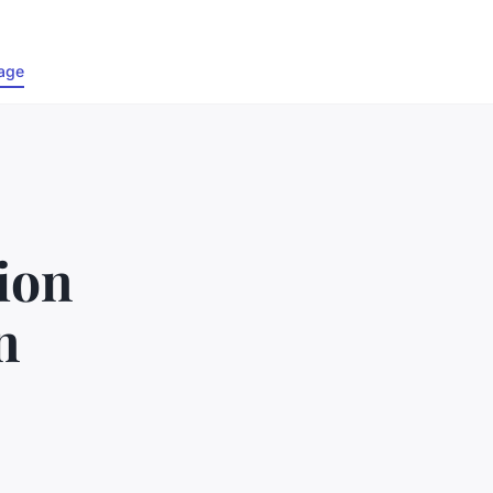
age
ion
n