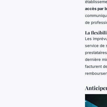
établissem
accès par 
communique 
de professi
La flexibil
Les imprévu
service de 
prestataire
dernière mi
facturent d
remboursent
Anticipe