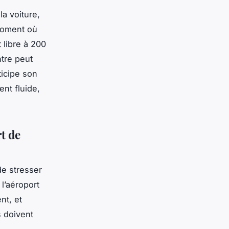
la voiture,
 moment où
 libre à 200
ntre peut
ticipe son
ent fluide,
t de
de stresser
l’aéroport
nt, et
s doivent