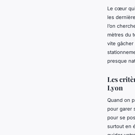
Le cœur qui 
les dernièr
l’on cherch
mètres du t
vite gâcher
stationnemen
presque nat
Les critè
Lyon
Quand on pa
pour garer 
pour se pos
surtout en é
guider votre 