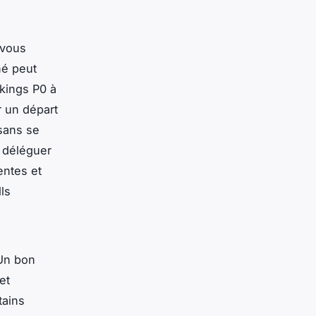
 vous
né peut
rkings P0 à
r un départ
 sans se
 déléguer
entes et
ls
 Un bon
 et
tains