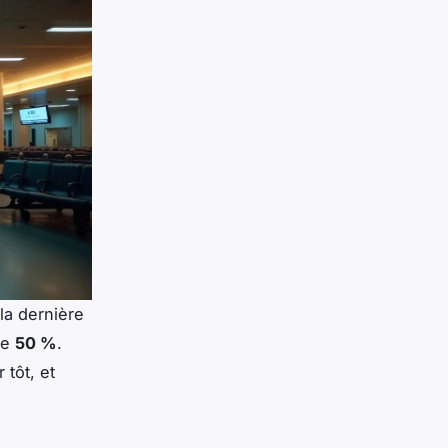
la dernière
re
50 %
.
 tôt, et