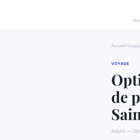
Acc
Accueil
›
Voyag
VOYAGE
Opti
de 
Sai
Adalric — 26/