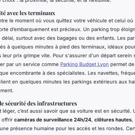
té avec les terminaux
tre le moment où vous quittez votre véhicule et celui où
orte d’embarquement est précieux. Un parking trop éloig
e délai, surtout avec des bagages ou des enfants. Les pa
ués à quelques minutes à pied des terminaux, idéaux pou
s leur prix grimpe vite. Pour s'assurer d'un départ serein
ser par un service comme
Parking Budget Lyon
permet de
tique encombrante à des spécialistes. Les navettes, fréqu
relient en quelques minutes les parkings extérieurs aux hal
ement.
de sécurité des infrastructures
rit léger, c’est aussi savoir que sa voiture est en sécurité.
 offrir
caméras de surveillance 24h/24
,
clôtures hautes
,
une présence humaine pour les accès et les rondes. Cer