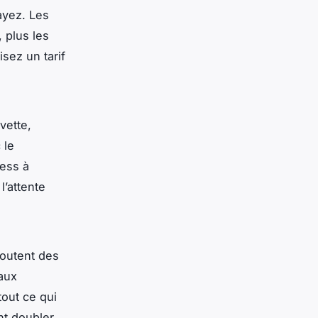
ayez. Les
 plus les
isez un tarif
vette,
 le
ress à
 l’attente
ajoutent des
 aux
tout ce qui
nt doubler