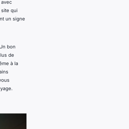
 avec
site qui
nt un signe
 Un bon
plus de
ême à la
ains
 vous
oyage.