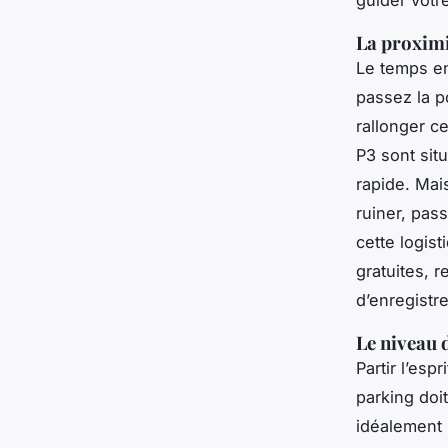
La proximi
Le temps en
passez la p
rallonger c
P3 sont sit
rapide. Mai
ruiner, pas
cette logis
gratuites, 
d’enregistr
Le niveau 
Partir l’esp
parking doit
idéalement 