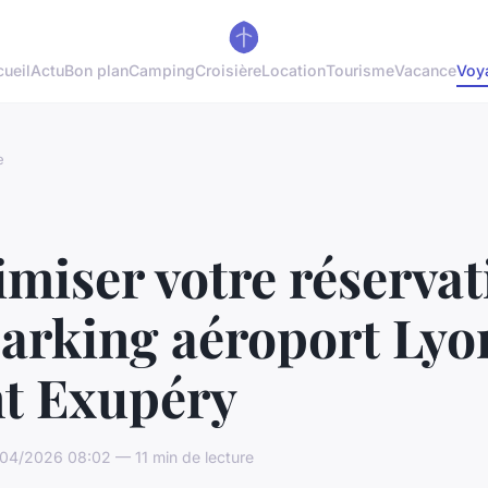
ueil
Actu
Bon plan
Camping
Croisière
Location
Tourisme
Vacance
Voy
e
miser votre réservat
parking aéroport Lyo
nt Exupéry
04/2026 08:02 — 11 min de lecture