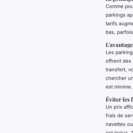
Comme pour 
parkings ap
tarifs augme
bas, parfois
L'avantage
Les parking
offrent des
transfert, 
chercher un
est minime.
Éviter les 
Un prix affi
frais de se
navettes ou
est inclus.